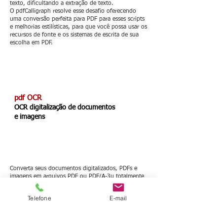
texto, dificultando a extração de texto.
O pdfCalligraph resolve esse desafio oferecendo
uma conversão perfeita para PDF para esses scripts
e melhorias estilísticas, para que você possa usar os
recursos de fonte e os sistemas de escrita de sua
escolha em PDF.
pdf O
CR
OCR digitalização de documentos
e imagens
Converta seus documentos digitalizados, PDFs e
imagens em arquivos PDF ou PDF/A-3u totalmente
compatíveis com ISO, tornando possível acessar e
processar o texto que eles contêm. Pesquise em
Telefone
E-mail
faturas antigas os detalhes que você deseja
adicionar ao seu CRM, mas que só tinham em
arquivos de papel.