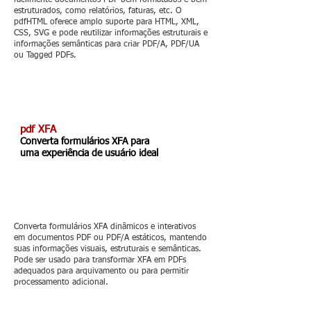
facilmente documentos PDF bem formatados e bem
estruturados, como relatórios, faturas, etc. O
pdfHTML oferece amplo suporte para HTML, XML,
CSS, SVG e pode reutilizar informações estruturais e
informações semânticas para criar PDF/A, PDF/UA
ou Tagged PDFs.
pdf XFA
Converta formulários XFA para
uma experiência de usuário ideal
Converta formulários XFA dinâmicos e interativos
em documentos PDF ou PDF/A estáticos, mantendo
suas informações visuais, estruturais e semânticas.
Pode ser usado para transformar XFA em PDFs
adequados para arquivamento ou para permitir
processamento adicional.