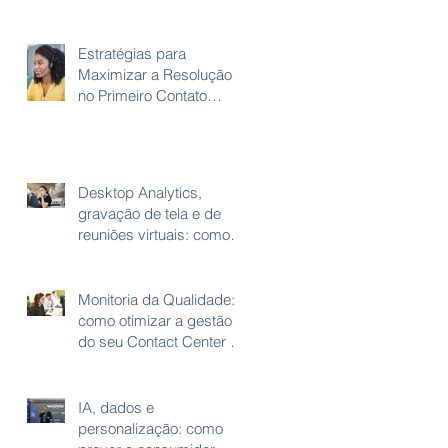
ao Cliente
Estratégias para
Maximizar a Resolução
no Primeiro Contato
(FCR)
Desktop Analytics,
gravação de tela e de
reuniões virtuais: como
acabar com as
gambiarras do home
office
Monitoria da Qualidade:
como otimizar a gestão
do seu Contact Center e
melhorar a experiência
do cliente
IA, dados e
personalização: como