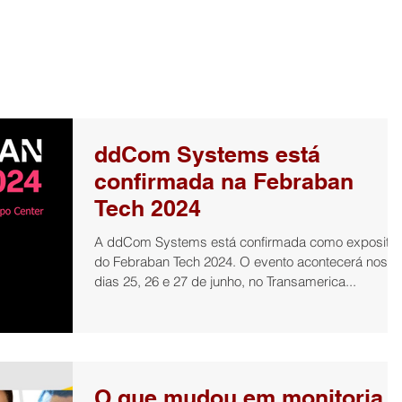
ome
Institucional
Soluções
Serviços Profissionais
ddCom Systems está
confirmada na Febraban
Tech 2024
A ddCom Systems está confirmada como expositor
do Febraban Tech 2024. O evento acontecerá nos
dias 25, 26 e 27 de junho, no Transamerica...
O que mudou em monitoria