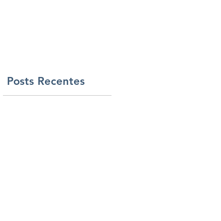
Imprensa
Contato/Trabalhe Conosco
Posts Recentes
a