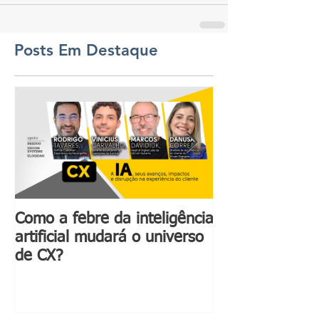
Posts Em Destaque
Como a febre da inteligência
Inteligência art
artificial mudará o universo
ganhar ainda m
de CX?
com a compree
emoções huma