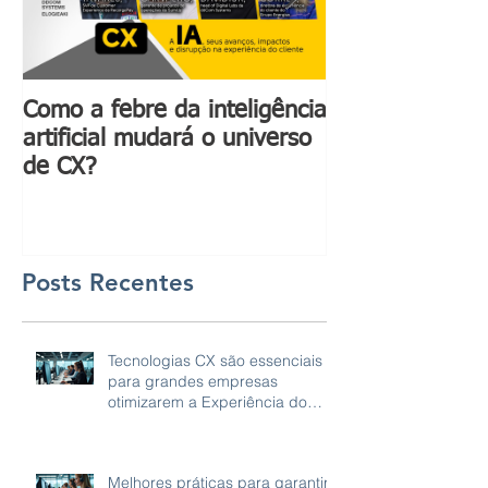
Como a febre da inteligência
Inteligência art
artificial mudará o universo
ganhar ainda m
de CX?
com a compree
emoções huma
Posts Recentes
Tecnologias CX são essenciais
para grandes empresas
otimizarem a Experiência do
Cliente
Melhores práticas para garantir