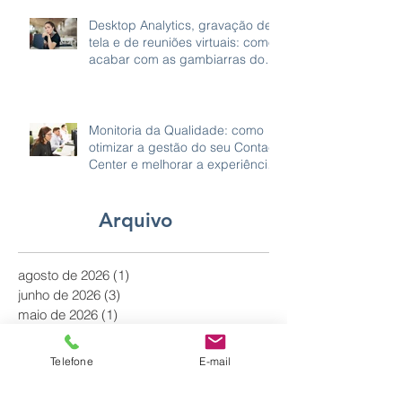
Desktop Analytics, gravação de
tela e de reuniões virtuais: como
acabar com as gambiarras do
home office
Monitoria da Qualidade: como
otimizar a gestão do seu Contact
Center e melhorar a experiência
do cliente
Arquivo
agosto de 2026
(1)
1 post
junho de 2026
(3)
3 posts
maio de 2026
(1)
1 post
abril de 2026
(1)
1 post
outubro de 2025
(2)
2 posts
Telefone
E-mail
setembro de 2025
(2)
2 posts
julho de 2025
(1)
1 post