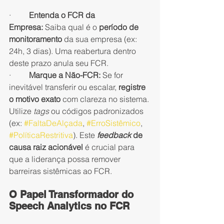
·         
Entenda o FCR da 
Empresa:
 Saiba qual é o 
período de 
monitoramento
 da sua empresa (ex: 
24h, 3 dias). Uma reabertura dentro 
deste prazo anula seu FCR.
·         
Marque a Não-FCR:
 Se for 
inevitável transferir ou escalar, 
registre 
o motivo exato
 com clareza no sistema. 
Utilize 
tags
 ou códigos padronizados 
(ex: 
#FaltaDeAlçada
, 
#ErroSistêmico
, 
#PolíticaRestritiva
). Este 
feedback
 de 
causa raiz acionável
 é crucial para 
que a liderança possa remover 
barreiras sistêmicas ao FCR.
O Papel Transformador do 
Speech Analytics no FCR