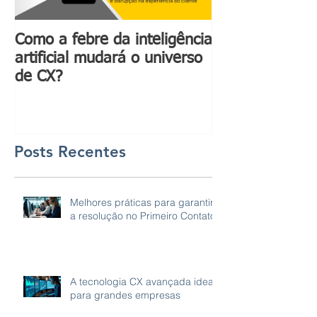
Como a febre da inteligência
Inteligência art
artificial mudará o universo
ganhar ainda m
de CX?
com a compree
emoções huma
Posts Recentes
Melhores práticas para garantir
a resolução no Primeiro Contato
A tecnologia CX avançada ideal
para grandes empresas