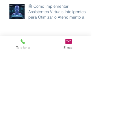
🤖 Como Implementar
Assistentes Virtuais Inteligentes
para Otimizar o Atendimento ao
Cliente
Estratégias para Maximizar a
Telefone
E-mail
Resolução no Primeiro Contato
(FCR)
Desktop Analytics, gravação de
tela e de reuniões virtuais: como
acabar com as gambiarras do
home office
Monitoria da Qualidade: como